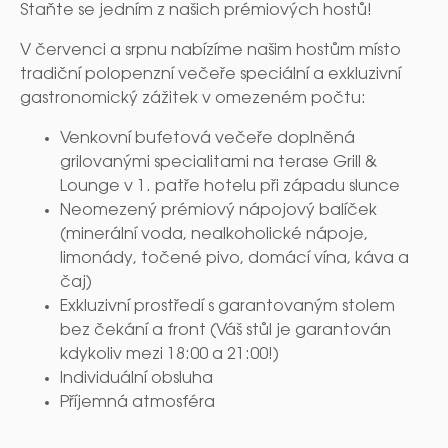
Staňte se jedním z našich prémiových hostů!
V červenci a srpnu nabízíme našim hostům místo
tradiční polopenzní večeře speciální a exkluzivní
gastronomický zážitek v omezeném počtu:
Venkovní bufetová večeře doplněná
grilovanými specialitami na terase Grill &
Lounge v 1. patře hotelu při západu slunce
Neomezený prémiový nápojový balíček
(minerální voda, nealkoholické nápoje,
limonády, točené pivo, domácí vína, káva a
čaj)
Exkluzivní prostředí s garantovaným stolem
bez čekání a front (Váš stůl je garantován
kdykoliv mezi 18:00 a 21:00!)
Individuální obsluha
Příjemná atmosféra