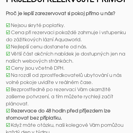
PŘÍJEZDU! REZERVUJTE PŘÍMO!
Proč je lepší zarezervovat si pokoj přímo u nás?
☑️
Nejsou skryté poplatky.
☑️
Cena při rezervaci pokaždé zahrnuje i vstupenku
do zážitkových lázní Aquaworld.
☑️
Nejlepší cenu dostanete od nás.
☑️
Větší část akčních nabídek je dostupných jen na
našich webových stránkách.
☑️
Ceny jsou včetně DPH.
☑️
Na rozdíl od zprostředkovatelů ubytování u nás
volné pokoje uvidíte v reálném čase.
☑️
Bezprostředně po rezervaci Vám okamžitě
zašleme potvrzení, a tím můžete rychleji začít
plánovat.
☑️
Rezervace do 48 hodin před příjezdem lze
stornovat bez příplatku.
☑️
Když máte otázku, naši kolegové Vám pomůžou
každý den v týdnu.