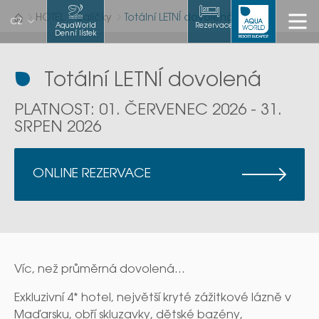
HOTEL
Balíčky
Totální LETNÍ dovolená
CZ
AquaWorld
Rezervace
Denní lístek
Totální LETNÍ dovolená
PLATNOST: 01. ČERVENEC 2026 - 31.
SRPEN 2026
ONLINE REZERVACE
Víc, než průměrná dovolená...
Exkluzivní 4* hotel, největší kryté zážitkové lázně v
Maďarsku, obří skluzavky, dětské bazény,