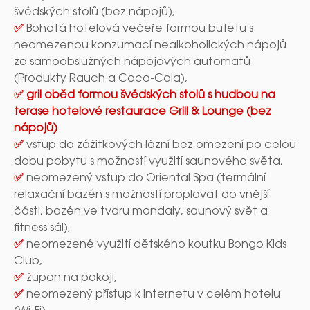
švédských stolů (bez nápojů),
✅
Bohatá hotelová večeře formou bufetu s
neomezenou konzumací nealkoholických nápojů
ze samoobslužných nápojových automatů
(Produkty Rauch a Coca-Cola),
✅
gril oběd formou švédských stolů s hudbou na
terase hotelové restaurace Grill & Lounge
(bez
nápojů)
✅
vstup do zážitkových lázní bez omezení po celou
dobu pobytu s možností využití saunového světa,
✅
neomezený vstup do Oriental Spa (termální
relaxační bazén s možností proplavat do vnější
části, bazén ve tvaru mandaly, saunový svět a
fitness sál),
✅
neomezené využití dětského koutku Bongo Kids
Club,
✅
župan na pokoji,
✅
neomezený přístup k internetu v celém hotelu