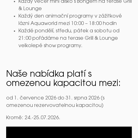
Každý večer mini disko s Bongem na terase Grill
& Lounge
Každý den animační programy v zážitkové
lázni Aquaworld mezi 10:00 – 18:00 hodin
Každé pondělí, středu, pátek a sobotu od
21:00 pořádáme na terase Grill & Lounge
velkolepé show programy.
Naše nabídka platí s
omezenou kapacitou mezi:
od 1. července 2026 do 31. srpna 2026 (s
omezenou rezervovatelnou kapacitou)
Kromě: 24.-25.07.2026.