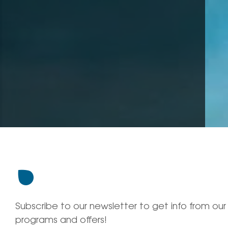
Subscribe to our newsletter to get info from our
programs and offers!