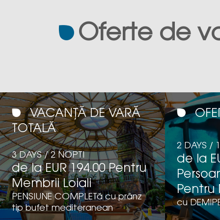
Oferte de v
VACANȚĂ DE VARĂ
OFE
TOTALĂ
2 DAYS / 
3 DAYS / 2 NOPTI
de la E
de la EUR 194.00 Pentru
Persoa
Membrii Loiali
Pentru 
PENSIUNE COMPLETă cu prânz
cu DEMIP
tip bufet mediteranean