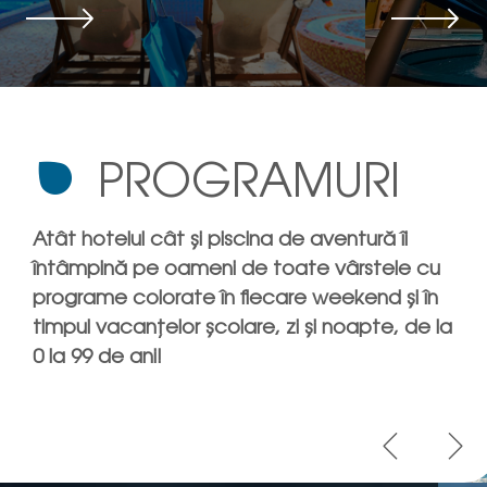
Mai
Mai
departe
departe
PROGRAMURI
Atât hotelul cât și piscina de aventură îi
întâmpină pe oameni de toate vârstele cu
programe colorate în fiecare weekend și în
timpul vacanțelor școlare, zi și noapte, de la
0 la 99 de ani!