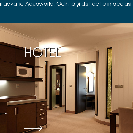
i acvatic Aquaworld. Odihnă și distracție în același 
HOTEL