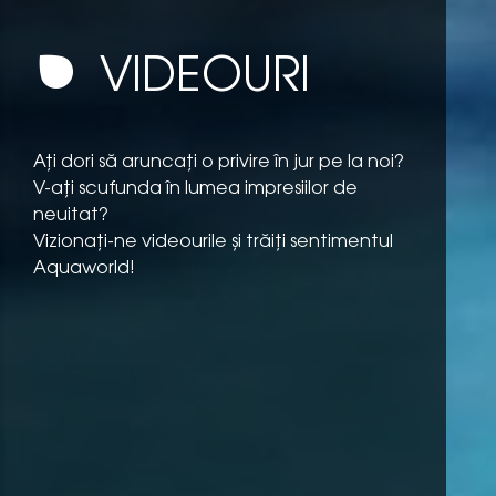
VIDEOURI
Ați dori să aruncați o privire în jur pe la noi?
V-ați scufunda în lumea impresiilor de
neuitat?
Vizionați-ne videourile și trăiți sentimentul
Aquaworld!