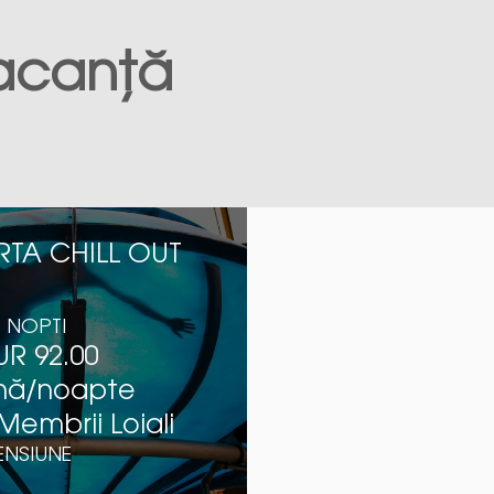
acanță
RTA CHILL OUT
1 NOPTI
UR 92.00
nă/noapte
Membrii Loiali
ENSIUNE