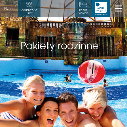
PL
AquaWorld
Rezer-
Bilet
wować
dzienny
Pakiety rodzinne