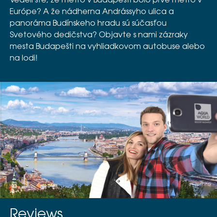
Vedeli ste, že metro v Budapešti bolo prvé metro v
Európe? A že nádherna Andrássyho ulica a
panoráma Budínskeho hradu sú súčasťou
Svetového dedičstva? Objavte s nami zázraky
mesta Budapešti na vyhliadkovom autobuse alebo
na lodi!
Reviews