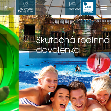
SK
AquaWorld
Rezervovať
Denný lístok
Skutočná rodinná
dovolenka