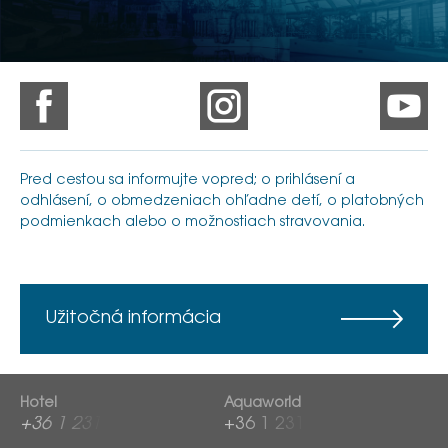
Pred cestou sa informujte vopred; o prihlásení a
odhlásení, o obmedzeniach ohľadne detí, o platobných
podmienkach alebo o možnostiach stravovania.
Užitočná informácia
Hotel
Aquaworld
+36 1 2313 600
+36 1 2313 760