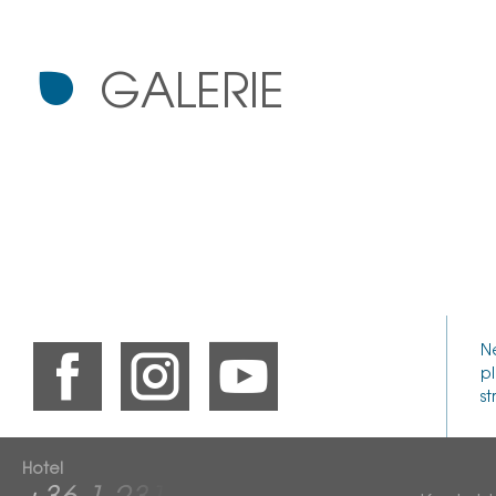
GALERIE
N
p
st
Hotel