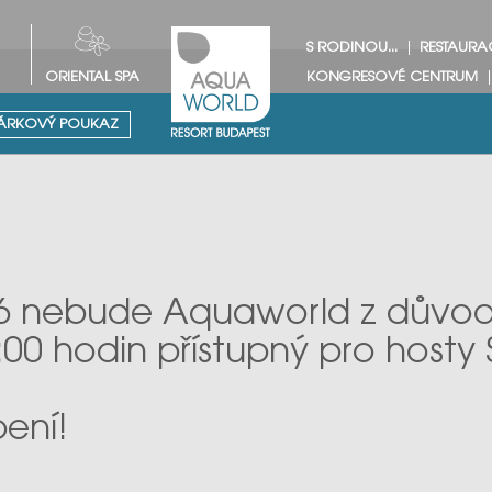
S RODINOU...
RESTAURA
ORIENTAL SPA
KONGRESOVÉ CENTRUM
RKOVÝ POUKAZ
26 nebude Aquaworld z důvo
00 hodin přístupný pro hosty 
ení!