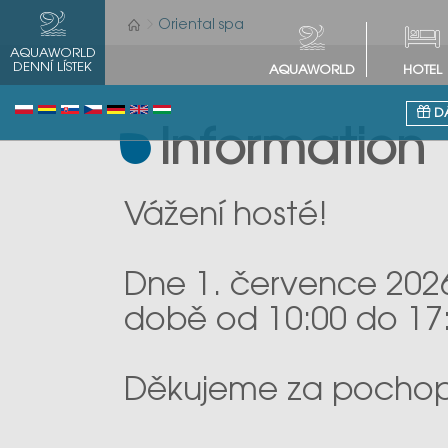
Oriental spa
AQUAWORLD
DENNÍ LÍSTEK
AQUAWORLD
HOTEL
DÁ
Information
Vážení hosté!
Dne 1. července 20
době od 10:00 do 17:
Děkujeme za pochop