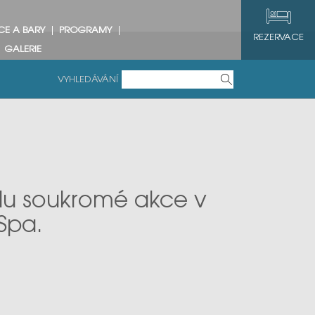
CE A BARY
PROGRAMY
REZERVACE
GALERIE
VYHLEDÁVÁNÍ
du soukromé akce v
Spa.