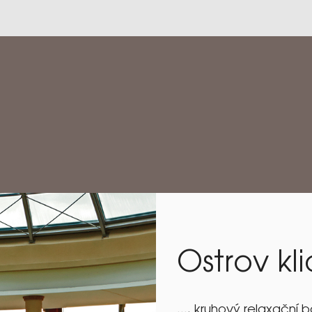
Ostrov kli
..., kruhový relaxačn