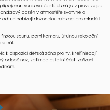
připojenou venkovní částí, která je v provozu po
mandalový bazén v atmosféře svatyně a
ý odtud nabízejí dokonalou relaxaci pro mladé i
finskou saunu, parní komoru, útulnou relaxační
rsonál.
íc k dispozici dětská zóna pro ty, kteří hledají
ený odpočinek, zatímco ostatní části zařízení
rodinám.