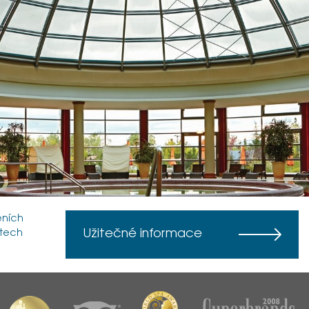
eních
Užitečné informace
stech