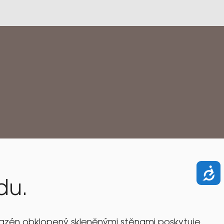
du.
í bazén obklopený skleněnými stěnami poskytuje