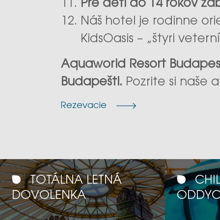
Pre deti do 14 rokov z
Náš hotel je rodinne or
KidsOasis – „štyri veterní
Aquaworld Resort Budapest 
Budapešti.
Pozrite si naše 
Rezevacie
TOTÁLNA LETNÁ
CHIL
DOVOLENKA
ODDYC