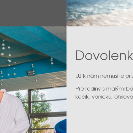
Dovolenk
Už k nám nemusíte prís
Pre rodiny s malými b
kočík, vaničku, ohriev