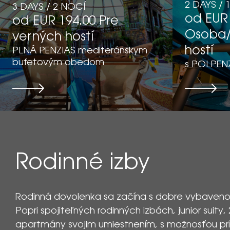
2 DAYS / 
3 DAYS / 2 NOCÍ
od EUR 
od EUR 194.00 Pre
Osoba/
verných hostí
hostí
PLNÁ PENZIAS mediteránskym
bufetovým obedom
s POLPEN
Rodinné izby
Rodinná dovolenka sa začína s dobre vybavenou
Popri spojiteľných rodinných izbách, junior suity, 
apartmány svojim umiestnením, s možnosťou prís