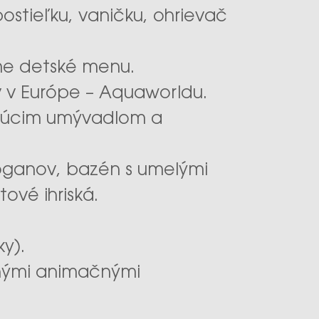
stieľku, vaničku, ohrievač
ame detské menu.
 v Európe – Aquaworldu.
ajúcim umývadlom a
boganov, bazén s umelými
ové ihriská.
ky).
vnými animačnými