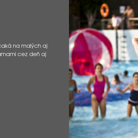
čaká na malých aj
ramami cez deň aj
.