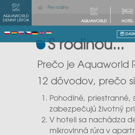
Pre rodiny
AQUAWORLD
DENNÝ LÍSTOK
AQUAWORLD
HOTEL
DARČ
S rodinou...
Prečo je Aquaworld R
12 dôvodov, prečo si
Pohodlné, priestranné, 
zabezpečujú životný pri
V hoteli sa nachádza de
mikrovlnná rúra v apa