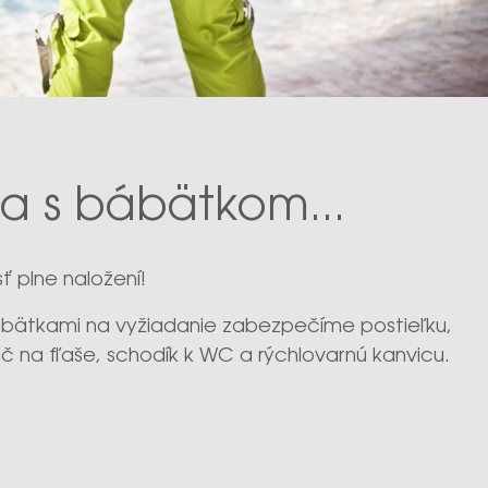
a s bábätkom...
ť plne naložení!
ábätkami na vyžiadanie zabezpečíme postieľku,
ač na fľaše, schodík k WC a rýchlovarnú kanvicu.