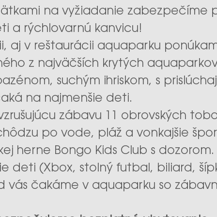
bätkami na vyžiadanie zabezpečíme po
ti a rýchlovarnú kanvicu!
cii, aj v reštaurácii aquaparku ponúk
ého z najväčších krytých aquaparkov
azénom, suchým ihriskom, s prislúch
aká na najmenšie deti.
a vzrušujúcu zábavu 11 obrovských to
hôdzu po vode, pláž a vonkajšie šport
kej herne Bongo Kids Club s dozorom.
deti (Xbox, stolný futbal, biliard, šíp
end vás čakáme v aquaparku so zába