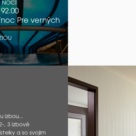
1 NOCÍ
92.00
noc Pre verných
ZIOU
 izbou...
2-, 3 izbové
telky a so svojim