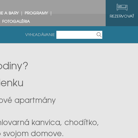
IE A BARY
PROGRAMY
REZERVOVAŤ
FOTOGALÉRIA
VYHĽADÁVANIE
odiny?
lenku
izbové apartmány
hlovarná kanvica, chodítko,
o svojom domove.