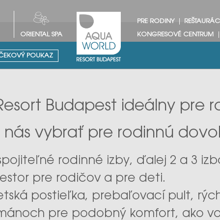
PRE RODINY
REŠTAURÁC
ORIENTAL SPA
KONGRESOVÉ CENTRUM
EKOVÝ POUKAZ
esort Budapest ideálny pre r
 nás vybrať pre rodinnú dovo
spojiteľné rodinné izby, ďalej 2 a 3 
estor pre rodičov a pre deti.
tská postieľka, prebaľovací pult, rýc
rtmánoch pre podobný komfort, ako v