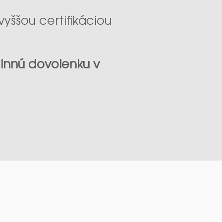
yššou certifikáciou
dinnú dovolenku v