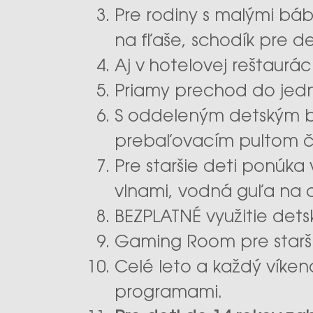
Pre rodiny s malými bá
na fľaše, schodík pre de
Aj v hotelovej reštaurá
Priamy prechod do jedn
S oddeleným detským b
prebaľovacím pultom č
Pre staršie deti ponúk
vlnami, vodná guľa na c
BEZPLATNÉ využitie dets
Gaming Room pre staršie 
Celé leto a každý vík
programami.