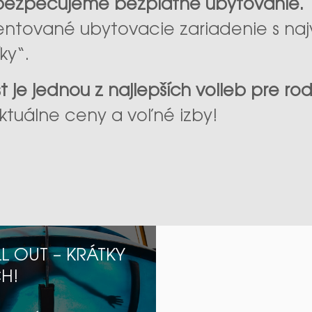
abezpečujeme bezplatné ubytovanie.
ientované ubytovacie zariadenie s najv
ky“.
je jednou z najlepších volieb pre ro
aktuálne ceny a voľné izby!
L OUT – KRÁTKY
H!