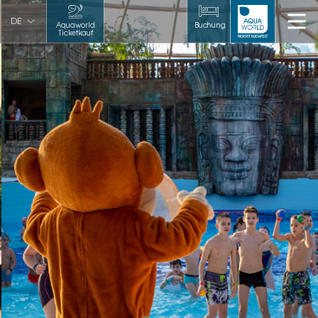
DE
Aquaworld
Buchung
Ticketkauf