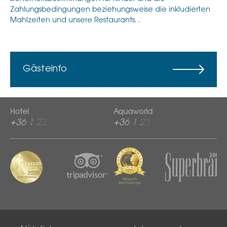
Zahlungsbedingungen beziehungsweise die inkludierten
Mahlzeiten und unsere Restaurants. .
Gästeinfo
Hotel
Aquaworld
+36 1 2313 600
+36 1 2313 760