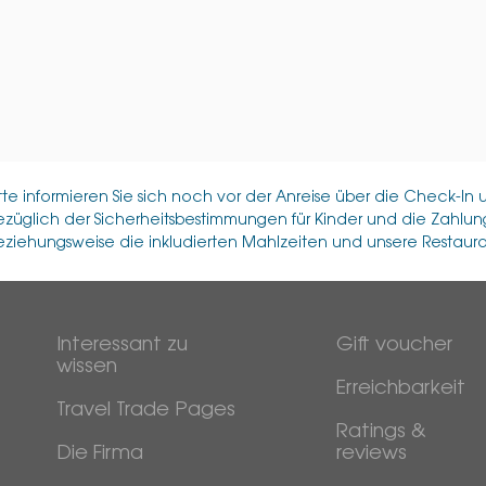
itte informieren Sie sich noch vor der Anreise über die Check-I
ezüglich der Sicherheitsbestimmungen für Kinder und die Zahl
eziehungsweise die inkludierten Mahlzeiten und unsere Restauran
Interessant zu
Gift voucher
wissen
Erreichbarkeit
Travel Trade Pages
Ratings &
Die Firma
reviews