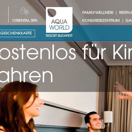
FAMILY-WELLNESS
RESTA
ORIENTAL SPA
KONGRESSZENTRUM
GA
GESCHENKKARTE
 für Kinder un