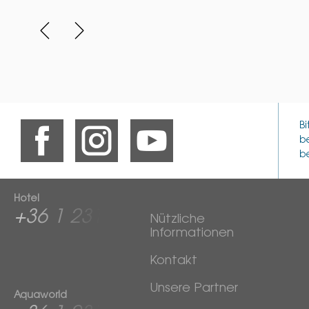
B
b
b
Hotel
+36 1 2313
Nützliche
Informationen
600
Kontakt
Unsere Partner
Aquaworld