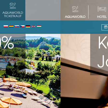
AQUAWORLD
TICKETKAUF
AQUAWORLD
HOTEL
Kostenlos
Jahren