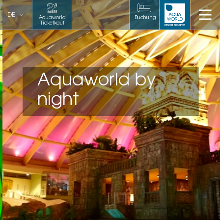
DE
Aquaworld
Buchung
Ticketkauf
Aquaworld by
night