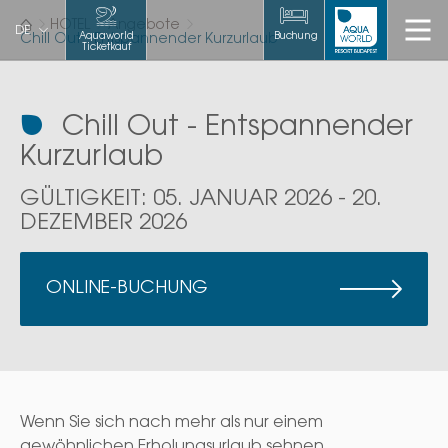
HOTEL
Angebote
DE
Aquaworld
Buchung
Chill Out - Entspannender Kurzurlaub
Ticketkauf
Chill Out - Entspannender
Kurzurlaub
GÜLTIGKEIT: 05. JANUAR 2026 - 20.
DEZEMBER 2026
ONLINE-BUCHUNG
Wenn Sie sich nach mehr als nur einem
gewöhnlichen Erholungsurlaub sehnen...