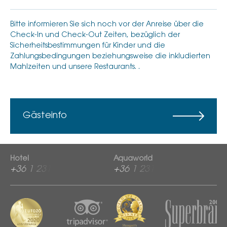
Bitte informieren Sie sich noch vor der Anreise über die
Check-In und Check-Out Zeiten, bezüglich der
Sicherheitsbestimmungen für Kinder und die
Zahlungsbedingungen beziehungsweise die inkludierten
Mahlzeiten und unsere Restaurants. .
Gästeinfo
Hotel
Aquaworld
+36 1 2313 600
+36 1 2313 760