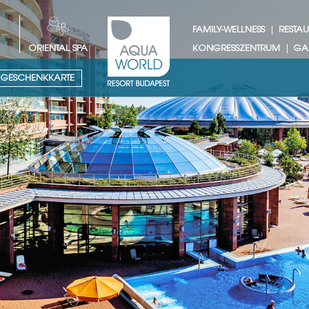
FAMILY-WELLNESS
RESTA
ORIENTAL SPA
KONGRESSZENTRUM
GA
GESCHENKKARTE