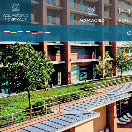
AQUAWORLD
TICKETKAUF
AQUAWORLD
HOTEL