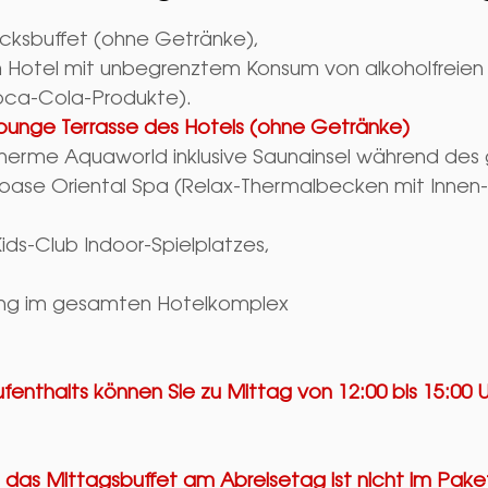
ücksbuffet (ohne Getränke),
m Hotel mit unbegrenztem Konsum von alkoholfreien
ca-Cola-Produkte).
& Lounge Terrasse des Hotels
(ohne Getränke)
therme Aquaworld inklusive Saunainsel während de
oase Oriental Spa (Relax-Thermalbecken mit Inne
ds-Club Indoor-Spielplatzes,
ng im gesamten Hotelkomplex
nthalts können Sie zu Mittag von 12:00 bis 15:00 Uhr
d das Mittagsbuffet am Abreisetag ist nicht im Pake