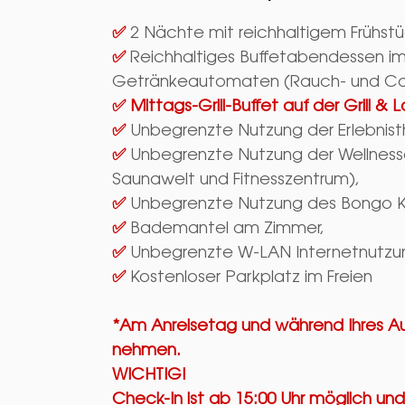
✅
2 Nächte mit reichhaltigem Frühst
✅
Reichhaltiges Buffetabendessen i
Getränkeautomaten (Rauch- und Co
✅
Mittags-Grill-Buffet auf der Grill 
✅
Unbegrenzte Nutzung der Erlebnis
✅
Unbegrenzte Nutzung der Wellness
Saunawelt und Fitnesszentrum),
✅
Unbegrenzte Nutzung des Bongo Ki
✅
Bademantel am Zimmer,
✅
Unbegrenzte W-LAN Internetnutzu
✅
Kostenloser Parkplatz im Freien
*Am Anreisetag und während Ihres Aufe
nehmen.
WICHTIG!
Check-In ist ab 15:00 Uhr möglich un