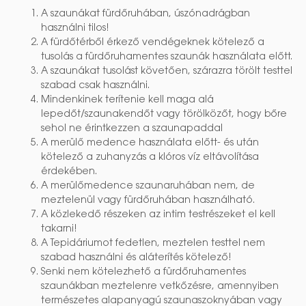
A szaunákat fürdőruhában, úszónadrágban
használni tilos!
A fürdőtérből érkező vendégeknek kötelező a
tusolás a fürdőruhamentes szaunák használata előtt.
A szaunákat tusolást követően, szárazra törölt testtel
szabad csak használni.
Mindenkinek terítenie kell maga alá
lepedőt/szaunakendőt vagy törölközőt, hogy bőre
sehol ne érintkezzen a szaunapaddal
A merülő medence használata előtt- és után
kötelező a zuhanyzás a klóros víz eltávolítása
érdekében.
A merülőmedence szaunaruhában nem, de
meztelenül vagy fürdőruhában használható.
A közlekedő részeken az intim testrészeket el kell
takarni!
A Tepidáriumot fedetlen, meztelen testtel nem
szabad használni és aláterítés kötelező!
Senki nem kötelezhető a fürdőruhamentes
szaunákban meztelenre vetkőzésre, amennyiben
természetes alapanyagú szaunaszoknyában vagy