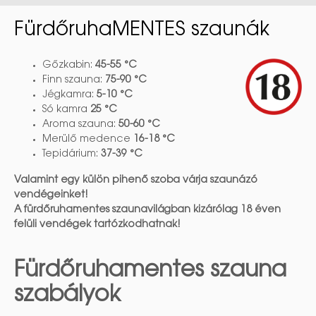
FürdőruhaMENTES szaunák
Gőzkabin:
45-55 °C
Finn szauna:
75-90 °C
Jégkamra:
5-10 °C
Só kamra
25 °C
Aroma szauna:
50-60 °C
Merülő medence
16-18 °C
Tepidárium:
37-39 °C
Valamint egy külön pihenő szoba várja szaunázó
vendégeinket!
A fürdőruhamentes szaunavilágban kizárólag 18 éven
felüli vendégek tartózkodhatnak!
Fürdőruhamentes szauna
szabályok