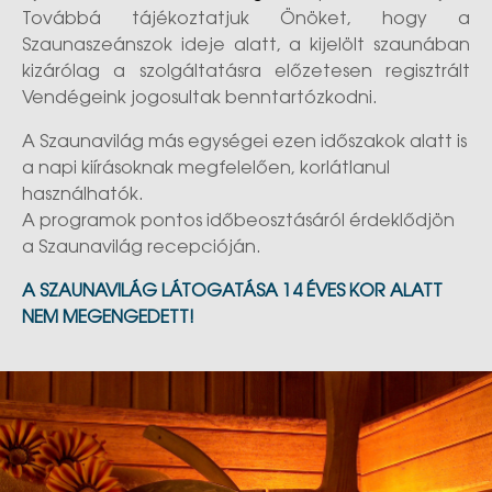
Továbbá tájékoztatjuk Önöket, hogy a
Szaunaszeánszok ideje alatt, a kijelölt szaunában
kizárólag a szolgáltatásra előzetesen regisztrált
Vendégeink jogosultak benntartózkodni.
A Szaunavilág más egységei ezen időszakok alatt is
a napi kiírásoknak megfelelően, korlátlanul
használhatók.
A programok pontos időbeosztásáról érdeklődjön
a Szaunavilág recepcióján.
A SZAUNAVILÁG LÁTOGATÁSA 14 ÉVES KOR ALATT
NEM MEGENGEDETT!