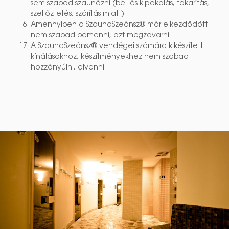
sem szabad szaunázni (be- és kipakolás, takarítás,
szellőztetés, szárítás miatt)
Amennyiben a SzaunaSzeánsz® már elkezdődött
nem szabad bemenni, azt megzavarni.
A SzaunaSzeánsz® vendégei számára kikészített
kínálásokhoz, készítményekhez nem szabad
hozzányúlni, elvenni.