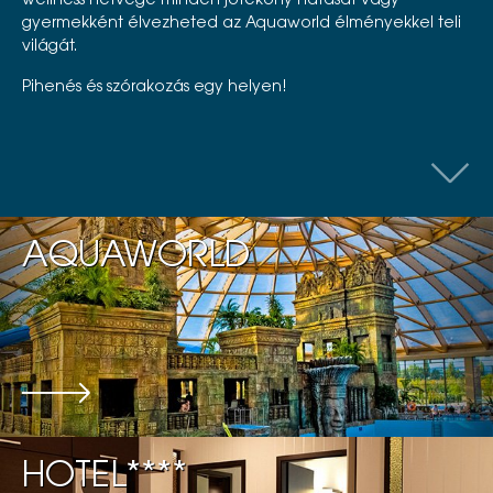
wellness hétvége minden jótékony hatását vagy
gyermekként élvezheted az Aquaworld élményekkel teli
világát.
Pihenés és szórakozás egy helyen!
AQUAWORLD
HOTEL****