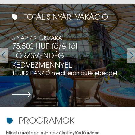
TOTÁLIS NYÁRI VAKÁCIÓ
3 NAP / 2 ÉJSZAKA
75.500 HUF fő/éjtól
TÖRZSVENDÉG
KEDVEZMÉNNYEL
TELJES PANZIÓ mediterán büfé ebéddel
Részletek
PROGRAMOK
Mind a szálloda mind az élményfürdő színes