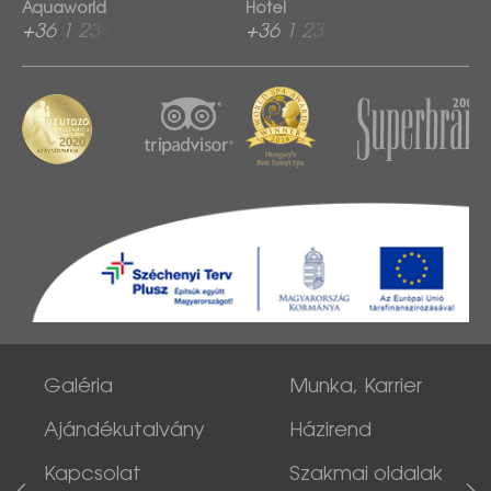
Aquaworld
Hotel
+36 1 2313 760
+36 1 2313 600
Galéria
Munka, Karrier
Ajándékutalvány
Házirend
Kapcsolat
Szakmai oldalak