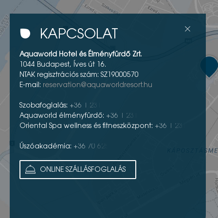
KAPCSOLAT
Aquaworld Hotel és Élményfürdő Zrt.
1044 Budapest, Íves út 16.
NTAK regisztrációs szám: SZ19000570
E-mail:
reservation@aquaworldresort.hu
Szobafoglalás:
+36 1 2313 600
Aquaworld élményfürdő:
+36 1 2313 760
Oriental Spa wellness és fitneszközpont:
+36 1 2313
693
Úszóakadémia:
+36 70 625 5162
ONLINE SZÁLLÁSFOGLALÁS