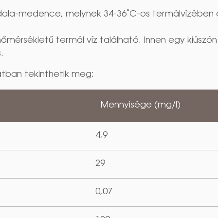
dala-medence, melynek 34-36˚C-os termálvízében é
rsékletű termál víz található. Innen egy kiúszón ke
s.
tban tekinthetik meg:
Mennyisége (mg/l)
4,9
29
0,07