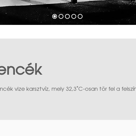
encék
ék vize karsztvíz, mely 32,3˚C-osan tör fel a felszín