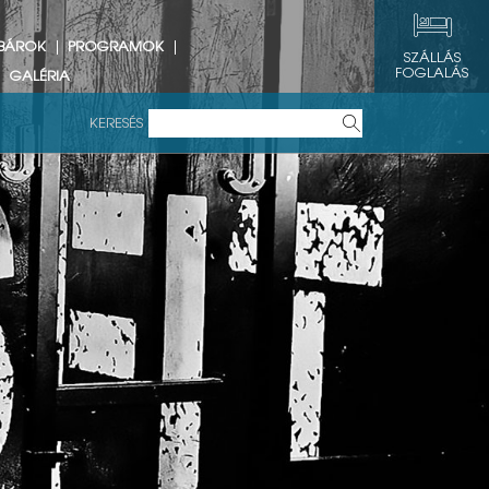
 BÁROK
PROGRAMOK
SZÁLLÁS
FOGLALÁS
GALÉRIA
KERESÉS
ás...