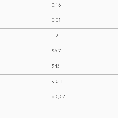
0,13
0,01
1,2
86,7
543
< 0,1
< 0,07