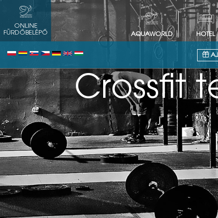
ONLINE
FÜRDŐBELÉPŐ
AQUAWORLD
HOTEL
AJ
Tel