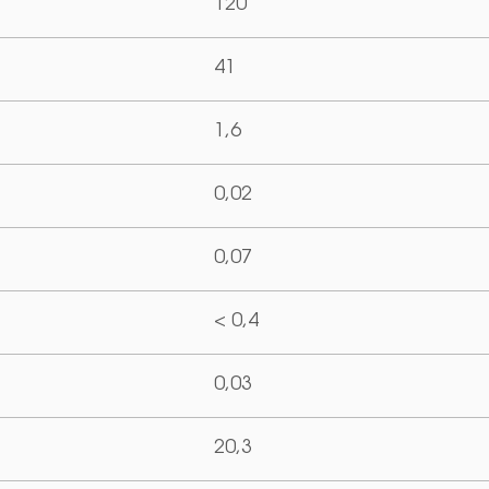
120
41
1,6
0,02
0,07
< 0,4
0,03
20,3