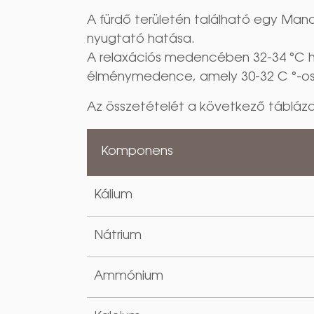
A fürdő területén található egy Man
nyugtató hatása.
A relaxációs medencében 32-34 °C hőmé
élménymedence, amely 30-32 C °-o
Az összetételét a következő tábláza
Komponens
Kálium
Nátrium
Ammónium