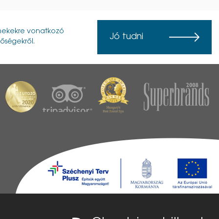
ermekekre vonatkozó
Jó tudni
tőségekről.