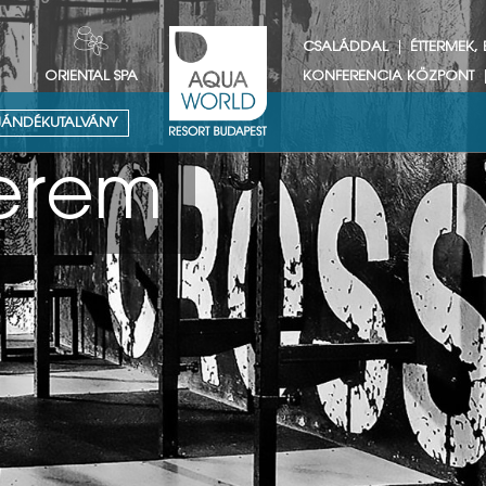
CSALÁDDAL
ÉTTERMEK,
ORIENTAL SPA
KONFERENCIA KÖZPONT
ÁNDÉKUTALVÁNY
jes kikapcsolód