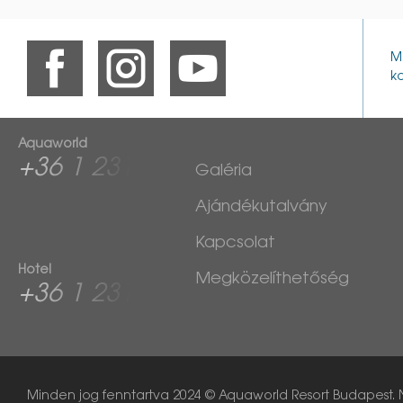
M
ko
Aquaworld
+36 1 2313
Galéria
760
Ajándékutalvány
Kapcsolat
Hotel
Megközelíthetőség
+36 1 2313
600
Minden jog fenntartva
2024 © Aquaworld Resort Budapest. 