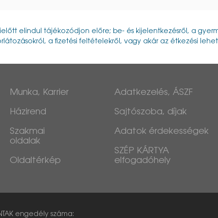
ielőtt elindul tájékozódjon előre; be- és kijelentkezésről, a gy
rlátozásokról, a fizetési feltételekről, vagy akár az étkezési lehe
Munka, Karrier
Adatkezelés, ÁSZF
Házirend
Sajtószoba, díjak
Szakmai
Adatok érdekességek
oldalak
SZÉP KÁRTYA
Oldaltérkép
elfogadóhely
NTAK engedély száma: