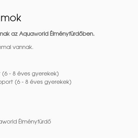
yamok
ulnak az Aquaworld Élményfürdőben.
mmal vannak.
 (6 - 8 éves gyerekek)
oport (6 - 8 éves gyerekek)
uaworld Élményfürdő