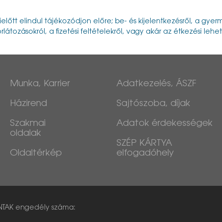
ielőtt elindul tájékozódjon előre; be- és kijelentkezésről, a gy
rlátozásokról, a fizetési feltételekről, vagy akár az étkezési lehe
Munka, Karrier
Adatkezelés, ÁSZF
Házirend
Sajtószoba, díjak
Szakmai
Adatok érdekességek
oldalak
SZÉP KÁRTYA
Oldaltérkép
elfogadóhely
NTAK engedély száma: