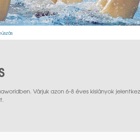
núszás
s
worldben. Várjuk azon 6-8 éves kislányok jelentkezé
t.