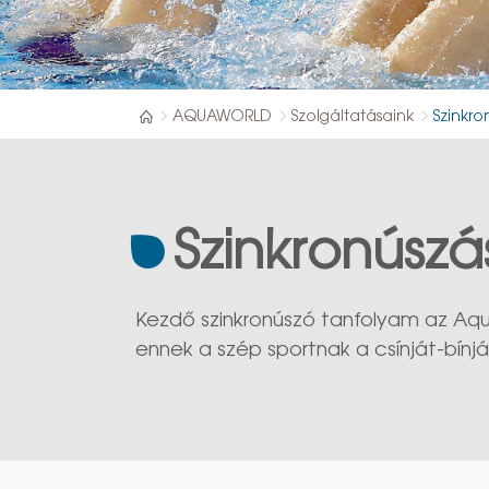
AQUAWORLD
Szolgáltatásaink
Szinkro
Szinkronúszá
Kezdő szinkronúszó tanfolyam az Aqua
ennek a szép sportnak a csínját-bínjá