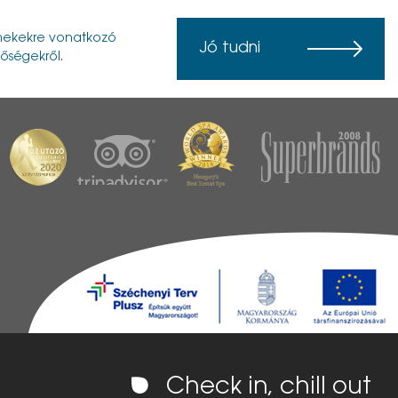
ermekekre vonatkozó
Jó tudni
tőségekről.
Check in, chill out