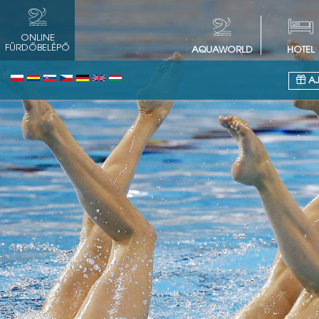
ONLINE
FÜRDŐBELÉPŐ
AQUAWORLD
HOTEL
AJ