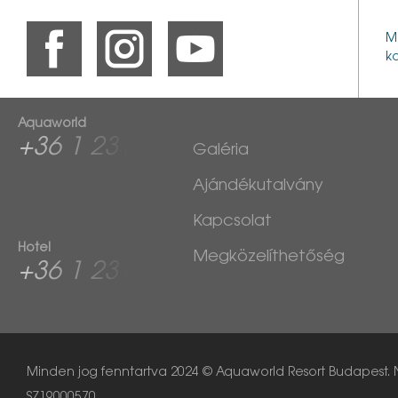
M
ko
Aquaworld
+36 1 2313
Galéria
760
Ajándékutalvány
Kapcsolat
Hotel
Megközelíthetőség
+36 1 2313
600
Minden jog fenntartva
2024 © Aquaworld Resort Budapest. 
SZ19000570