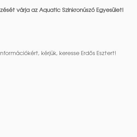
ezését várja az Aquatic Szinkronúszó Egyesület!
formációkért, kérjük, keresse Erdős Esztert!