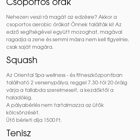
Csoportos órák
Nehezen veszi rá magát az edzésre? Akkor a
csoportos aerobic órákat Önnek találták ki! Az
edző segítségével együtt mozoghat, magával
ragadja a zene és semmi másra nem kell figyelnie,
csak saját magára.
Squash
Az Oriental Spa wellness - és fitneszközpontban
található 2 versenypálya, reggel 7.30-tól 20 óráig
várja a fallabda szerelmeseit, a kezdőktől a
haladókig.
A pályabérlés nem tartalmazza az ütők
kölcsönzését.
Ütő bérleti díja 1500 Ft.
Tenisz