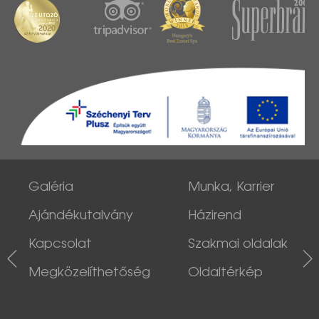
Galéria
Munka, Karrier
Ajándékutalvány
Házirend
Kapcsolat
Szakmai oldalak
Megközelíthetőség
Oldaltérkép