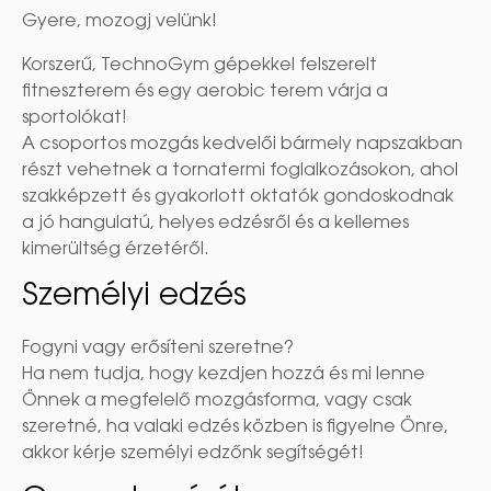
Gyere, mozogj velünk!
Korszerű, TechnoGym gépekkel felszerelt
fitneszterem és egy aerobic terem várja a
sportolókat!
A csoportos mozgás kedvelői bármely napszakban
részt vehetnek a tornatermi foglalkozásokon, ahol
szakképzett és gyakorlott oktatók gondoskodnak
a jó hangulatú, helyes edzésről és a kellemes
kimerültség érzetéről.
Személyi edzés
Fogyni vagy erősíteni szeretne?
Ha nem tudja, hogy kezdjen hozzá és mi lenne
Önnek a megfelelő mozgásforma, vagy csak
szeretné, ha valaki edzés közben is figyelne Önre,
akkor kérje személyi edzőnk segítségét!