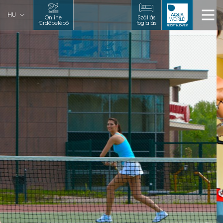
HU
Online
Szállás
fürdőbelépő
foglalás