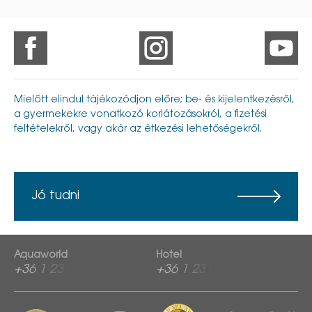
Mielőtt elindul tájékozódjon előre; be- és kijelentkezésről,
a gyermekekre vonatkozó korlátozásokról, a fizetési
feltételekről, vagy akár az étkezési lehetőségekről.
Jó tudni
Aquaworld
Hotel
+36 1 2313 760
+36 1 2313 600