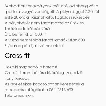
Szabadtéri teniszpályánk májustól októberig várja
sportolni vágyó vendégeit. A pálya reggel 7.30-tól
este 20 óráig használható. Foglalás szükséges!
A pályabérlés nem tartalmazza az ütők és
teniszlabda kölcsönzését.
Ütő bérleti díja 1500 Ft.
A vissza nem szolgáltatott labdák után 500
Ft/darab pótdíjat számolunk fel.
Cross fit
Hozd ki magadból a harcost!
Cross fit terem bérlése kizárólag szakedző
irányításával.
Az részletekkel kapcsolatban keressétek a
recepciós kollégákat a 06 1 2313 693
telefonszámon.