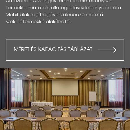
Amazonas. A Ganges terem tökéletes helyszín
termékbemutatók, állófogadások lebonyolítására.
Mobilfalak segítségével különböző méretű
szekciótermekké alakítható.
MÉRET ÉS KAPACITÁS TÁBLÁZAT