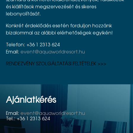
és kiállítások megszervezését és sikeres
lebonyolítását.
Konkrét érdeklődés esetén forduljon hozzánk
bizalommal az alábbi elérhetőségek egyikén!
Telefon: +36 1 2313 624
Email:
event@aquaworldresort.hu
R
ENDEZVÉNY SZOLGÁLTATÁSI FELTÉTELEK >>>
Ajánlatkérés
Email:
event@aquaworldresort.hu
Tel.: +36 1 2313 624