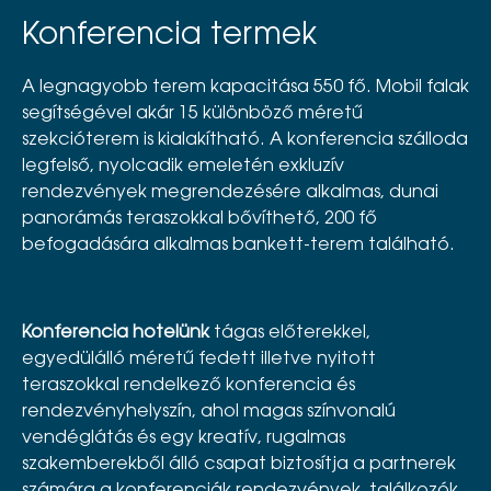
Konferencia termek
A legnagyobb terem kapacitása 550 fő. Mobil falak
segítségével akár 15 különböző méretű
szekcióterem is kialakítható. A konferencia szálloda
legfelső, nyolcadik emeletén exkluzív
rendezvények megrendezésére alkalmas, dunai
panorámás teraszokkal bővíthető, 200 fő
befogadására alkalmas bankett-terem található.
Konferencia hotelünk
tágas előterekkel,
egyedülálló méretű fedett illetve nyitott
teraszokkal rendelkező konferencia és
rendezvényhelyszín, ahol magas színvonalú
vendéglátás és egy kreatív, rugalmas
szakemberekből álló csapat biztosítja a partnerek
számára a konferenciák,rendezvények, találkozók