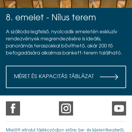
8. emelet - Nílus terem
A szálloda legfelső, nyolcadik emeletén exkluzív
rendezvények megrendezésére is ideális,
panorámás teraszokkal bővíthető, akár 200 fő
befogadására alkalmas bankett-terem található.
MÉRET ÉS KAPACITÁS TÁBLÁZAT
Mielőtt elindul tájékozódjon előre; be- és kijelentkezésről,