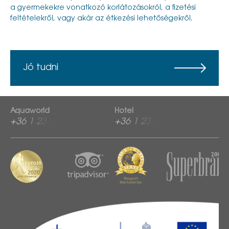
a gyermekekre vonatkozó korlátozásokról, a fizetési
feltételekről, vagy akár az étkezési lehetőségekről.
Jó tudni
Aquaworld
Hotel
+36 1 2313 760
+36 1 2313 600