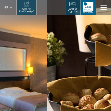
HU
Online
Szállás
fürdőbelépő
foglalás