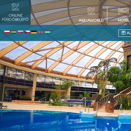
ONLINE
FÜRDŐBELÉPŐ
AQUAWORLD
HOTEL
AJ