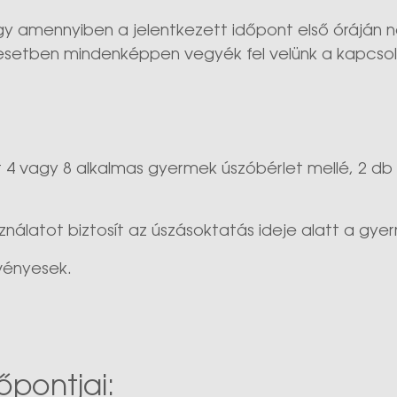
 így amennyiben a jelentkezett időpont első óráján 
 esetben mindenképpen vegyék fel velünk a kapcso
olt 4 vagy 8 alkalmas gyermek úszóbérlet mellé, 2 d
nálatot biztosít az úszásoktatás ideje alatt a gyer
rvényesek.
őpontjai: