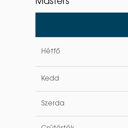
Masters
Hétfő
Kedd
Szerda