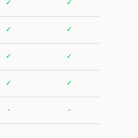
✓
✓
✓
✓
✓
✓
✓
✓
-
-