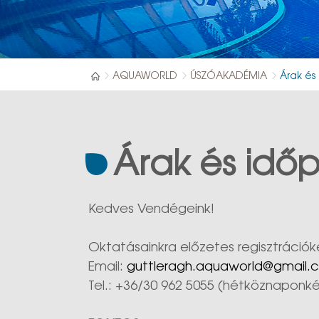
AQUAWORLD
ÚSZÓAKADÉMIA
Árak és
Árak és idő
Kedves Vendégeink!
Oktatásainkra előzetes regisztráció
Email:
guttleragh.aquaworld@gmail.
Tel.: +36/30 962 5055 (hétköznaponké