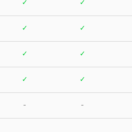
✓
✓
✓
✓
✓
✓
✓
✓
-
-