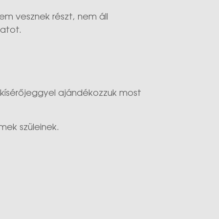
nem vesznek részt, nem áll
latot.
b kísérőjeggyel ajándékozzuk most
mek szüleinek.