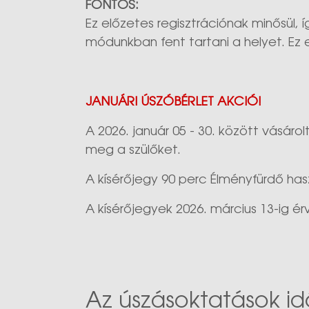
FONTOS:
Ez előzetes regisztrációnak minősül,
módunkban fent tartani a helyet. Ez
JANUÁRI ÚSZÓBÉRLET AKCIÓ!
A 2026. január 05 - 30. között vásár
meg a szülőket.
A kísérőjegy 90 perc Élményfürdő hasz
A kísérőjegyek 2026. március 13-ig é
Az úszásoktatások id