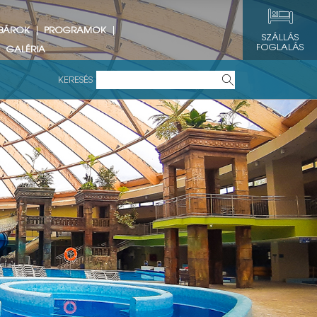
 BÁROK
PROGRAMOK
SZÁLLÁS
FOGLALÁS
GALÉRIA
KERESÉS