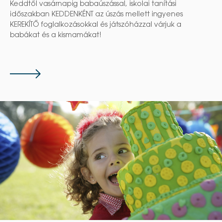
Keddtől vasárnapig babaúszással, iskolai tanítási
időszakban KEDDENKÉNT az úszás mellett ingyenes
KEREKÍTŐ foglalkozásokkal és játszóházzal várjuk a
babákat és a kismamákat!
Tovább