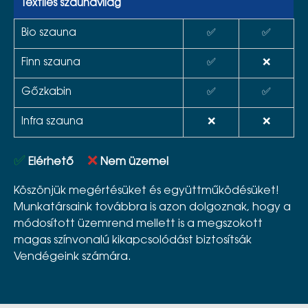
Textiles szaunavilág
Bio szauna
✅
✅
Finn szauna
✅
❌
Gőzkabin
✅
✅
Infra szauna
❌
❌
✅
❌
Elérhető
Nem üzemel
Köszönjük megértésüket és együttműködésüket!
Munkatársaink továbbra is azon dolgoznak, hogy a
módosított üzemrend mellett is a megszokott
magas színvonalú kikapcsolódást biztosítsák
Vendégeink számára.