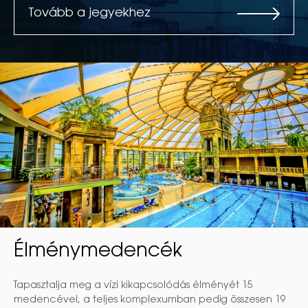
Tovább a jegyekhez
Élménymedencék
Tapasztalja meg a vízi kikapcsolódás élményét 15
medencével, a teljes komplexumban pedig összesen 19