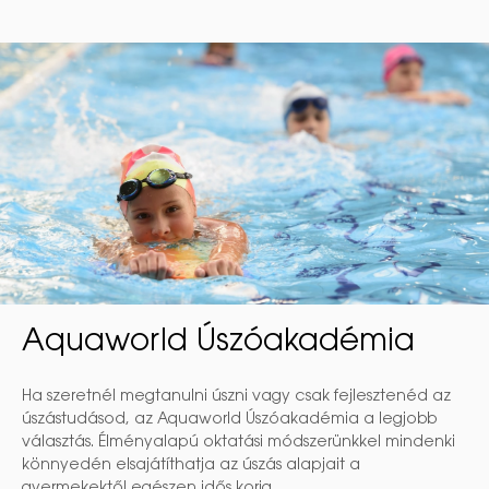
Aquaworld Úszóakadémia
Ha szeretnél megtanulni úszni vagy csak fejlesztenéd az
úszástudásod, az Aquaworld Úszóakadémia a legjobb
választás. Élményalapú oktatási módszerünkkel mindenki
könnyedén elsajátíthatja az úszás alapjait a