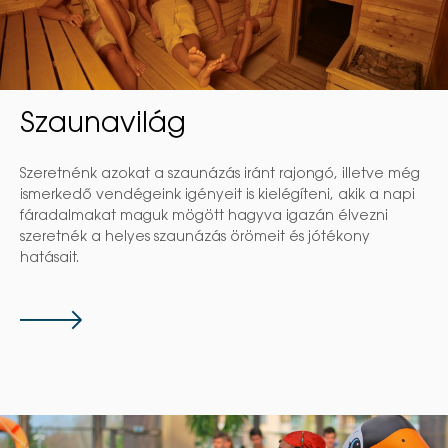
Szaunavilág
Szeretnénk azokat a szaunázás iránt rajongó, illetve még
ismerkedő vendégeink igényeit is kielégíteni, akik a napi
fáradalmakat maguk mögött hagyva igazán élvezni
szeretnék a helyes szaunázás örömeit és jótékony
hatásait.
Tovább
a
szaunavilághoz