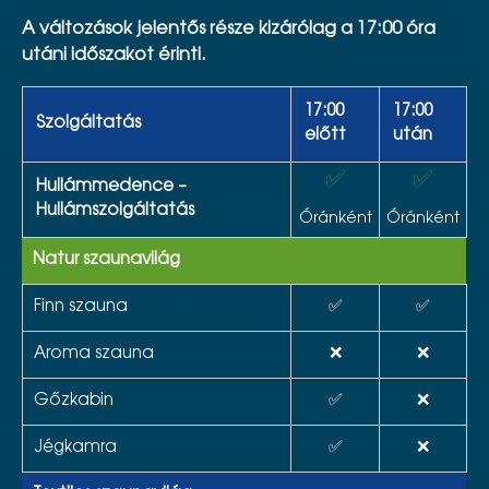
A változások jelentős része kizárólag a 17:00 óra
utáni időszakot érinti.
17:00
17:00
Szolgáltatás
előtt
után
✅
✅
Hullámmedence –
Hullámszolgáltatás
Óránként
Óránként
Natur szaunavilág
Finn szauna
✅
✅
Aroma szauna
❌
❌
Gőzkabin
✅
❌
Jégkamra
✅
❌