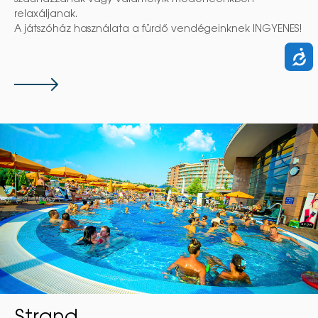
szaunázzanak vagy valamelyik medencénkben
relaxáljanak.
A játszóház használata a fürdő vendégeinknek INGYENES!
Tovább