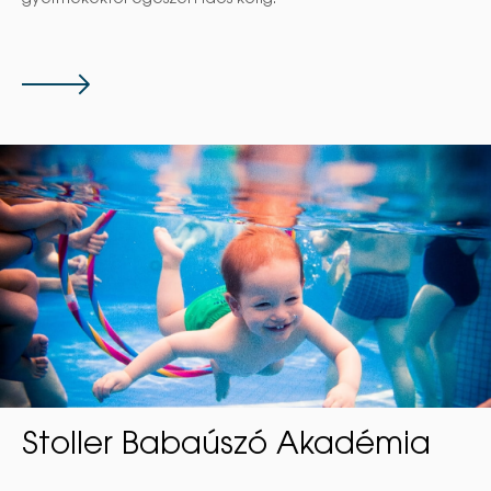
gyermekektől egészen idős korig.
Tovább
Stoller Babaúszó Akadémia