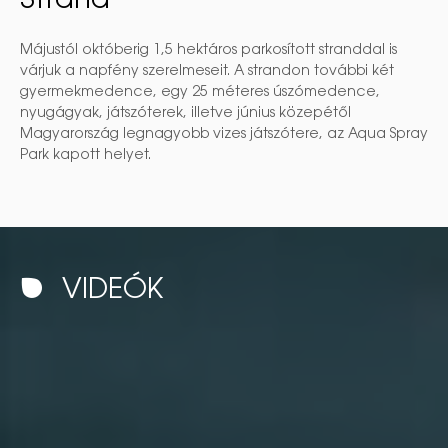
Strand
Májustól októberig 1,5 hektáros parkosított stranddal is
várjuk a napfény szerelmeseit. A strandon további két
gyermekmedence, egy 25 méteres úszómedence,
nyugágyak, játszóterek, illetve június közepétől
Magyarország legnagyobb vizes játszótere, az Aqua Spray
Park kapott helyet.
VIDEÓK