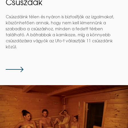
Csúszdák
Csúszdáink télen és nyáron is biztosítják az izgalmakat,
köszönhetően annak, hogy nem kell kimennünk a
szabadba a csúszáshoz, minden a fedett térben
található. A bátrabbak a kamikaze, míg a könnyebb
csúszdázásra vágyók az Ufo-t választják 11 csúszdánk
közül.
Tovább