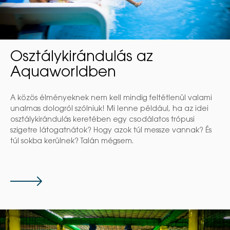
Osztálykirándulás az
Aquaworldben
A közös élményeknek nem kell mindig feltétlenül valami
unalmas dologról szólniuk! Mi lenne például, ha az idei
osztálykirándulás keretében egy csodálatos trópusi
szigetre látogatnátok? Hogy azok túl messze vannak? És
túl sokba kerülnek? Talán mégsem.
Tovább