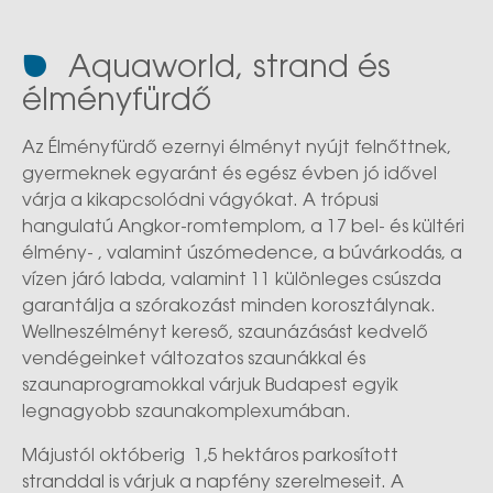
Aquaworld, strand és
élményfürdő
Az Élményfürdő ezernyi élményt nyújt felnőttnek,
gyermeknek egyaránt és egész évben jó idővel
várja a kikapcsolódni vágyókat. A trópusi
hangulatú Angkor-romtemplom, a 17 bel- és kültéri
élmény- , valamint úszómedence, a búvárkodás, a
vízen járó labda, valamint 11 különleges csúszda
garantálja a szórakozást minden korosztálynak.
Wellneszélményt kereső, szaunázásást kedvelő
vendégeinket változatos szaunákkal és
szaunaprogramokkal várjuk Budapest egyik
legnagyobb szaunakomplexumában.
Májustól októberig 1,5 hektáros parkosított
stranddal is várjuk a napfény szerelmeseit. A