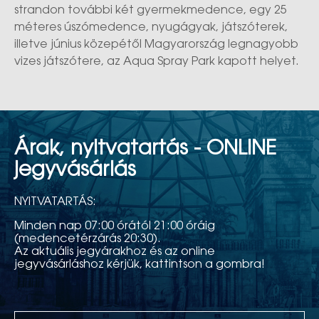
strandon további két gyermekmedence, egy 25
méteres úszómedence, nyugágyak, játszóterek,
illetve június közepétől Magyarország legnagyobb
vizes játszótere, az Aqua Spray Park kapott helyet.
Árak, nyitvatartás - ONLINE
jegyvásárlás
NYITVATARTÁS:
Minden nap 07:00 órától 21:00 óráig
(medencetérzárás 20:30).
Az aktuális jegyárakhoz és az online
jegyvásárláshoz kérjük, kattintson a gombra!