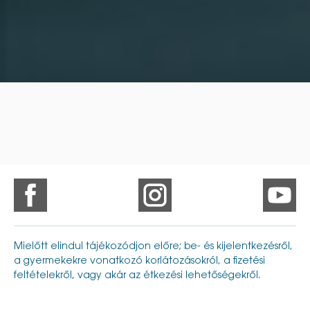
Mielőtt elindul tájékozódjon előre; be- és kijelentkezésről,
a gyermekekre vonatkozó korlátozásokról, a fizetési
feltételekről, vagy akár az étkezési lehetőségekről.