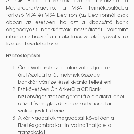
A CIB Bank internetes fizetési rendszere a
Mastercard/Maestro, a VISA termékcsaládba
tartozó VISA és VISA Electron (az Electronnál csak
abban az esetben, ha azt a kibocsátó bank
engedélyezi) bankkártyák használatát, valamint
internetes használatra alkalmas webkártyával való
fizetést teszi lehetővé.
Fizetés lépései
Ön a Webáruház oldalán választja ki az
árut/szolgáltatás melynek összegét
bankkártyás fizetéssel kívánja teljesíteni.
Ezt követően Ön átkerül a CIB Bank
biztonságos fizetést garantáló oldalára, ahol
a fizetés megkezdéséhez kártyaadatait
szükséges kitöltenie.
A kártyaadatok megadását követően a
Fizetés gombra kattintva indíthatja el a
tranzakciót