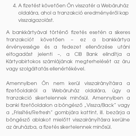
A fizetést követően Ön visszatér a Webáruház
oldalára, ahol a tranzakció eredményéről kap
visszaigazolást.
A bankkártyával történő fizetés esetén a sikeres
tranzakciót követően – ez a bankkártya
érvényessége és a fedezet ellenőrzése utáni
elfogadást jelenti –, a CIB Bank elindítja a
Kártyabirtokos számlájának megterhelését az áru
vagy szolgáltatás ellenértékével.
Amennyiben Ön nem kerül visszairányításra a
fizetőoldalról a Webáruház oldalára, úgy a
tranzakció sikertelennek minősül. Amennyiben a
banki fizetőoldalon a böngésző „Vissza/Back” vagy
a „Frissítés/Refresh” gombjára kattint, ill. bezárja a
böngésző ablakot mielőtt visszairányításra kerülne
az áruházba, a fizetés sikertelennek minősül.