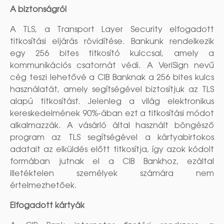
A biztonságról
A TLS, a Transport Layer Security elfogadott
titkosítási eljárás rövidítése. Bankunk rendelkezik
egy 256 bites titkosító kulccsal, amely a
kommunikációs csatornát védi. A VeriSign nevű
cég teszi lehetővé a CIB Banknak a 256 bites kulcs
használatát, amely segítségével biztosítjuk az TLS
alapú titkosítást. Jelenleg a világ elektronikus
kereskedelmének 90%-ában ezt a titkosítási módot
alkalmazzák. A vásárló által használt böngésző
program az TLS segítségével a kártyabirtokos
adatait az elküldés előtt titkosítja, így azok kódolt
formában jutnak el a CIB Bankhoz, ezáltal
illetéktelen személyek számára nem
értelmezhetőek.
Elfogadott kártyák