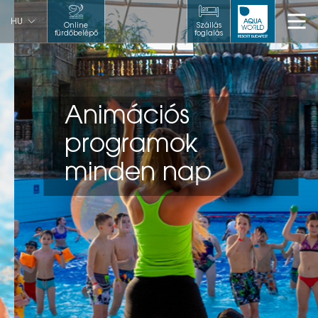
HU
Online
Szállás
fürdőbelépő
foglalás
Animációs
programok
minden nap