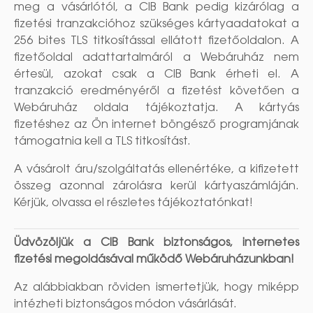
meg a vásárlótól, a CIB Bank pedig kizárólag a
fizetési tranzakcióhoz szükséges kártyaadatokat a
256 bites TLS titkosítással ellátott fizetőoldalon. A
fizetőoldal adattartalmáról a Webáruház nem
értesül, azokat csak a CIB Bank érheti el. A
tranzakció eredményéről a fizetést követően a
Webáruház oldala tájékoztatja. A kártyás
fizetéshez az Ön internet böngésző programjának
támogatnia kell a TLS titkosítást.
A vásárolt áru/szolgáltatás ellenértéke, a kifizetett
összeg azonnal zárolásra kerül kártyaszámláján.
Kérjük, olvassa el részletes tájékoztatónkat!
Üdvözöljük a CIB Bank biztonságos, internetes
fizetési megoldásával működő Webáruházunkban!
Az alábbiakban röviden ismertetjük, hogy miképp
intézheti biztonságos módon vásárlását.