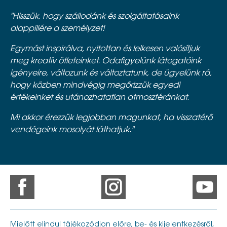
"Hisszük, hogy szállodánk és szolgáltatásaink
alappillére a személyzet!
Egymást inspirálva, nyitottan és lelkesen valósítjuk
meg kreatív ötleteinket. Odafigyelünk látogatóink
igényeire, változunk és változtatunk, de ügyelünk rá,
hogy közben mindvégig megőrizzük egyedi
értékeinket és utánozhatatlan atmoszféránkat.
Mi akkor érezzük legjobban magunkat, ha visszatérő
vendégeink mosolyát láthatjuk."
Mielőtt elindul tájékozódjon előre; be- és kijelentkezésről,