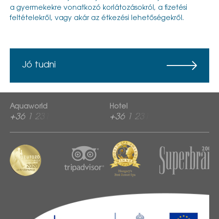
a gyermekekre vonatkozó korlátozásokról, a fizetési
feltételekről, vagy akár az étkezési lehetőségekről.
Jó tudni
Aquaworld
Hotel
+36 1 2313 760
+36 1 2313 600