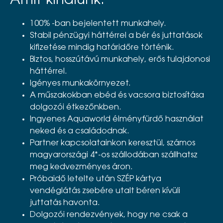
Amit kínálunk:
100% -ban bejelentett munkahely.
Stabil pénzügyi háttérrel a bér és juttatások
kifizetése mindig határidőre történik.
Biztos, hosszútávú munkahely, erős tulajdonosi
háttérrel.
Igényes munkakörnyezet.
A műszakokban ebéd és vacsora biztosítása
dolgozói étkezőnkben.
Ingyenes Aquaworld élményfürdő használat
neked és a családodnak.
Partner kapcsolatainkon keresztül, számos
magyarországi 4*-os szállodában szállhatsz
meg kedvezményes áron.
Próbaidő letelte után SZÉP kártya
vendéglátás zsebére utalt béren kívüli
juttatás havonta.
Dolgozói rendezvények, hogy ne csak a