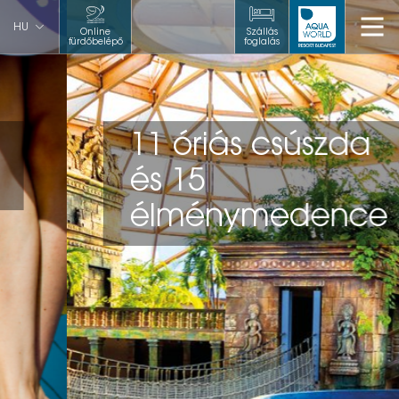
HU
Online
Szállás
fürdőbelépő
foglalás
11 óriás csúszda
és 15
élménymedence