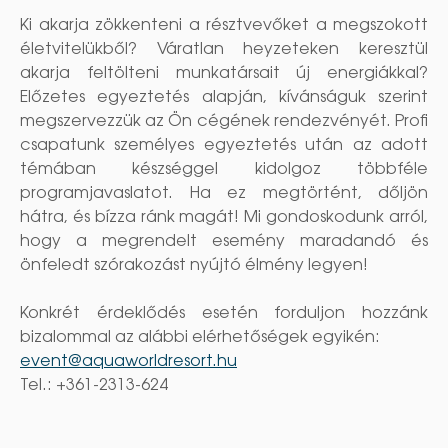
Ki akarja zökkenteni a résztvevőket a megszokott
életvitelükből? Váratlan heyzeteken keresztül
akarja feltölteni munkatársait új energiákkal?
Előzetes egyeztetés alapján, kívánságuk szerint
megszervezzük az Ön cégének rendezvényét. Profi
csapatunk személyes egyeztetés után az adott
témában készséggel kidolgoz többféle
programjavaslatot. Ha ez megtörtént, dőljön
hátra, és bízza ránk magát! Mi gondoskodunk arról,
hogy a megrendelt esemény maradandó és
önfeledt szórakozást nyújtó élmény legyen!
Konkrét érdeklődés esetén forduljon hozzánk
bizalommal az alábbi elérhetőségek egyikén:
event@aquaworldresort.hu
Tel.: +361-2313-624