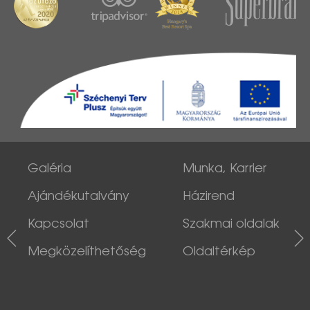
Galéria
Munka, Karrier
Ajándékutalvány
Házirend
Kapcsolat
Szakmai oldalak
Megközelíthetőség
Oldaltérkép