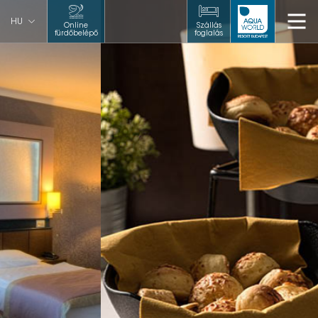
HU
Online
Szállás
fürdőbelépő
foglalás