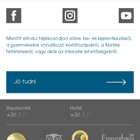
Mielőtt elindul tájékozódjon előre; be- és kijelentkezésről,
a gyermekekre vonatkozó korlátozásokról, a fizetési
feltételekről, vagy akár az étkezési lehetőségekről.
Jó tudni
Aquaworld
Hotel
+36 1 2313 760
+36 1 2313 600