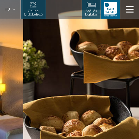
HU
Online
Szállás
fürdőbelépő
foglalás