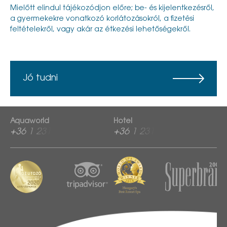
Mielőtt elindul tájékozódjon előre; be- és kijelentkezésről,
a gyermekekre vonatkozó korlátozásokról, a fizetési
feltételekről, vagy akár az étkezési lehetőségekről.
Jó tudni
Aquaworld
Hotel
+36 1 2313 760
+36 1 2313 600