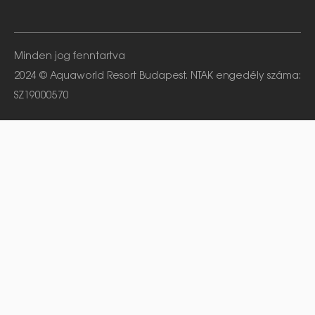
Minden jog fenntartva
2024 © Aquaworld Resort Budapest. NTAK engedély száma:
SZ19000570