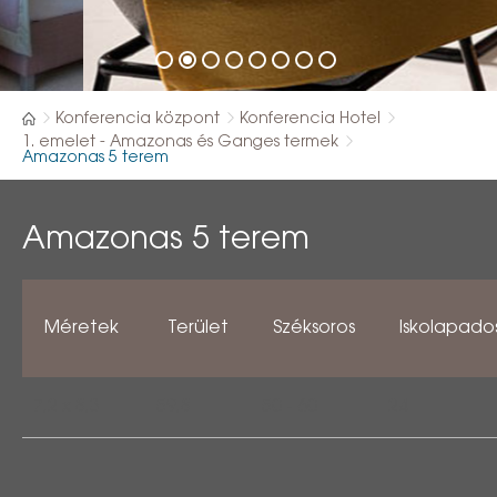
Konferencia központ
Konferencia Hotel
1. emelet - Amazonas és Ganges termek
Amazonas 5 terem
Amazonas 5 terem
Méretek
Terület
Széksoros
Iskolapado
7,2 x 8,3
59,8
50 - 60
24